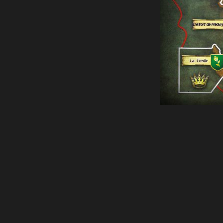
07 Juil 2026 à 15:19:19
Mer Grelotte
soutient la Maison
Baratheon
.
07 Juil 2026 à 15:02:00
Baie des Glaces
soutient la Maison
Greyjoy
.
07 Juil 2026 à 15:01:53
de
Pouce Flint
:
→
1
Engin de Siege se déplace en
Winterfell
.
07 Juil 2026 à 08:55:13
de
Les Eyries
:
→
1
Fantassin se déplace en
Winterfell
.
07 Juil 2026 à 01:16:03
de
Harrenhal
: retirée.
06 Juil 2026 à 23:44:48
de
Lancehelion
:
→
1
Engin de Siege se déplace en
Les Osseux
.
→
1
Fantassin se déplace en
Accalmie
.