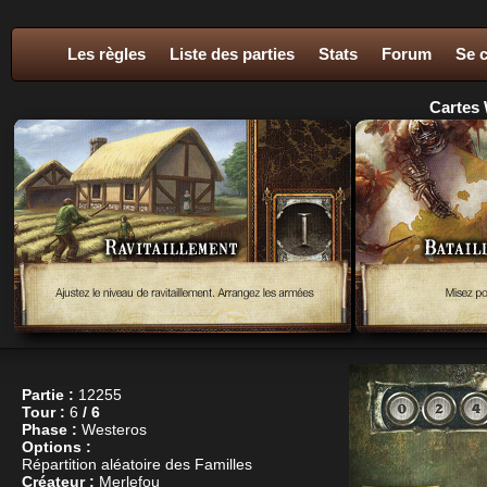
Les règles
Liste des parties
Stats
Forum
Se 
Cartes 
Partie :
12255
Tour :
6
/ 6
Phase :
Westeros
Options :
Répartition aléatoire des Familles
Créateur :
Merlefou