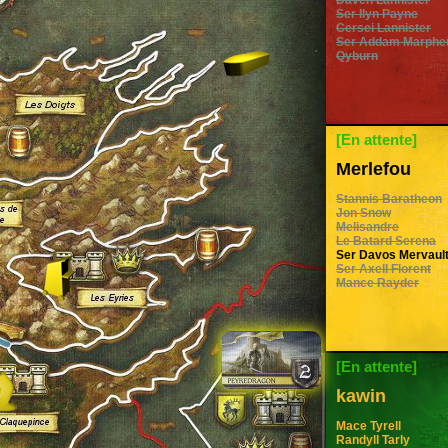
Daven Lannister
Ser Ilyn Payne
Cersei Lannister
Ser Addam Marphe
Qyburn
[En attente]
Merlefou
Stannis Baratheon
Jon Snow
Melisandre
Le Batard Serena
Ser Davos Mervaul
Ser Axell Florent
Mance Rayder
[En attente]
kawin
Mace Tyrell
Randyll Tarly