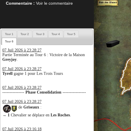
Commentaire :
Voir le commentaire
Tour 1
Tour 2
Tour 3
Tour 4
Tour 5
Tour 6
07 Juil 2026 à 23:28:27
Partie Terminée au Tour 6 : Victoire de la Maison
Greyjoy
.
07 Juil 2026 à 23:28:27
Tyrell
gagne 1 pour Les Trois Tours
07 Juil 2026 à 23:28:27
--------------- Phase Consolidation ----------------
07 Juil 2026 à 23:28:27
de
Griseaux
:
→
1
Chevalier se déplace en
Les Roches
.
07 Juil 2026 à 23:16:18