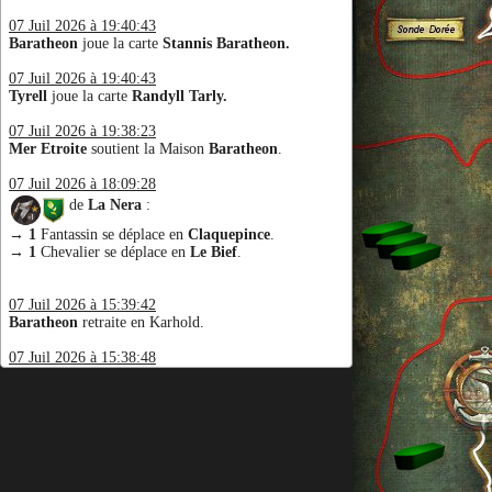
07 Juil 2026 à 19:40:43
Baratheon
joue la carte
Stannis Baratheon.
07 Juil 2026 à 19:40:43
Tyrell
joue la carte
Randyll Tarly.
07 Juil 2026 à 19:38:23
Mer Etroite
soutient la Maison
Baratheon
.
07 Juil 2026 à 18:09:28
de
La Nera
:
→
1
Fantassin se déplace en
Claquepince
.
→
1
Chevalier se déplace en
Le Bief
.
07 Juil 2026 à 15:39:42
Baratheon
retraite en Karhold.
07 Juil 2026 à 15:38:48
Greyjoy
gagne la bataille à 10 contre 4.
07 Juil 2026 à 15:38:48
Baratheon
joue la carte
Le Batard Serena.
07 Juil 2026 à 15:38:48
Greyjoy
joue la carte
Euron l'Oeil-de-Choucas.