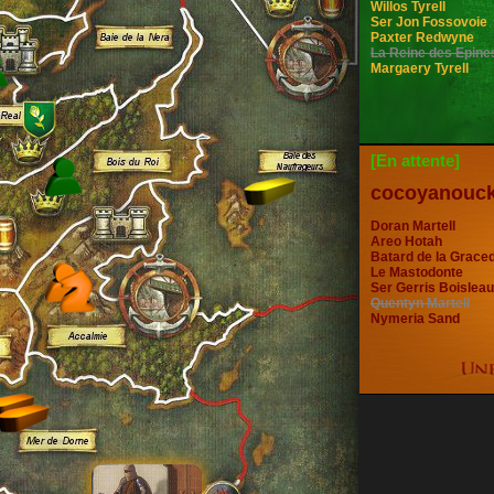
Willos Tyrell
Ser Jon Fossovoie
Paxter Redwyne
La Reine des Epine
Margaery Tyrell
[En attente]
cocoyanouc
Doran Martell
Areo Hotah
Batard de la Grace
Le Mastodonte
Ser Gerris Boisleau
Quentyn Martell
Nymeria Sand