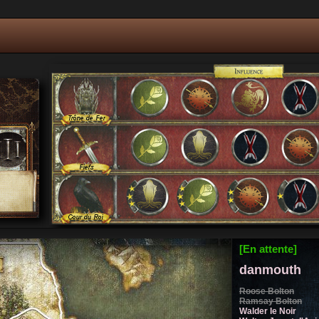
[En attente]
danmouth
Roose Bolton
Ramsay Bolton
Walder le Noir