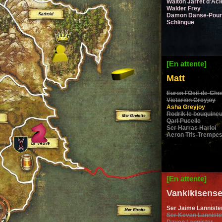
Walton Jarret d'Aci
Walder Frey
Damon Danse-Pour
Schlingue
[En attente]
Matt
Euron l'Oeil-de-Ch
Victarion Greyjoy
Asha Greyjoy
Rodrik le bouquine
Qarl Pucelle
Ser Harras Harloi
Aeron Tifs-Trempe
[En attente]
Vankikisense
Ser Jaime Lanniste
Ser Kevan Lanniste