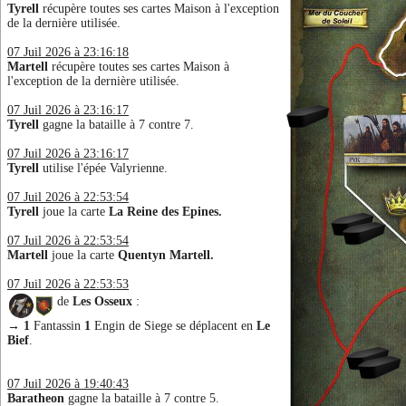
Tyrell
récupère toutes ses cartes Maison à l'exception
de la dernière utilisée.
07 Juil 2026 à 23:16:18
Martell
récupère toutes ses cartes Maison à
l'exception de la dernière utilisée.
07 Juil 2026 à 23:16:17
Tyrell
gagne la bataille à 7 contre 7.
07 Juil 2026 à 23:16:17
Tyrell
utilise l'épée Valyrienne.
07 Juil 2026 à 22:53:54
Tyrell
joue la carte
La Reine des Epines.
07 Juil 2026 à 22:53:54
Martell
joue la carte
Quentyn Martell.
07 Juil 2026 à 22:53:53
de
Les Osseux
:
→
1
Fantassin
1
Engin de Siege se déplacent en
Le
Bief
.
07 Juil 2026 à 19:40:43
Baratheon
gagne la bataille à 7 contre 5.