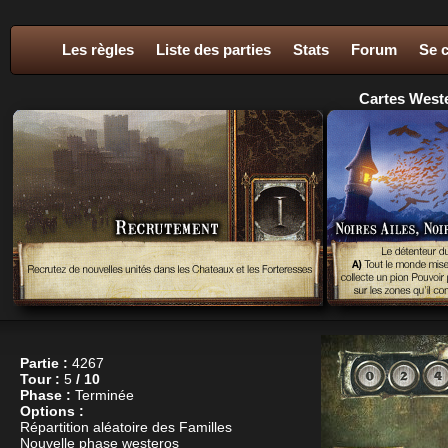
Les règles
Liste des parties
Stats
Forum
Se 
Cartes Weste
Partie :
4267
Tour :
5
/ 10
Phase :
Terminée
Options :
Répartition aléatoire des Familles
Nouvelle phase westeros