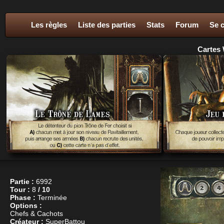
Les règles
Liste des parties
Stats
Forum
Se 
Cartes 
Partie :
6992
Tour :
8
/ 10
Phase :
Terminée
Options :
Chefs & Cachots
Créateur :
SuperBattou